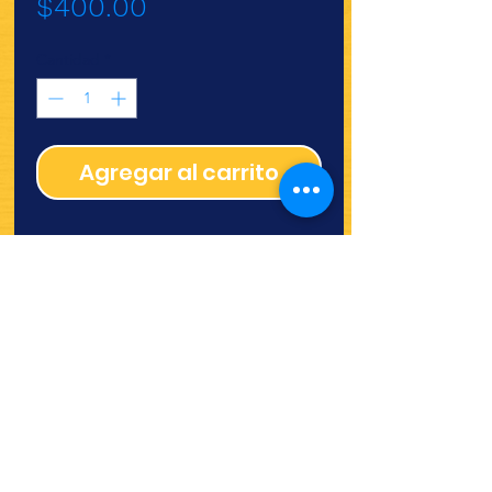
Precio
$400.00
Cantidad
*
Agregar al carrito
¿Quieres ver lo nuevo y
recetas?
¡SÍGUENOS!