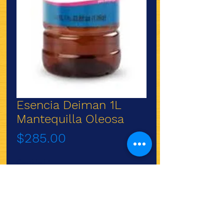
Esencia Deiman 1L
Mantequilla Oleosa
Precio
$285.00
Cantidad
*
Agregar al carrito