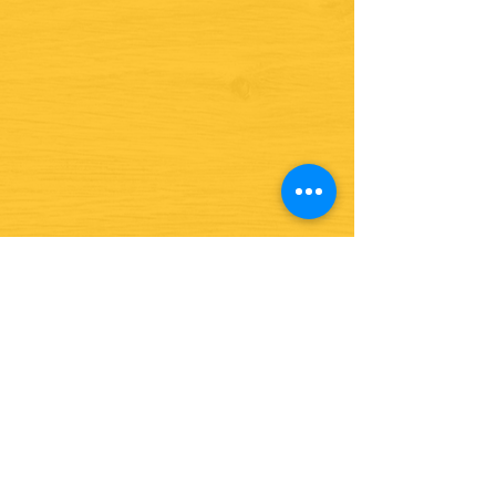
¿Quieres ver lo nuevo y
recetas?
¡SÍGUENOS!