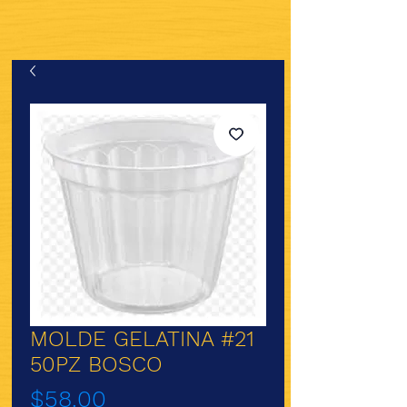
MOLDE GELATINA #21
50PZ BOSCO
Precio
$58.00