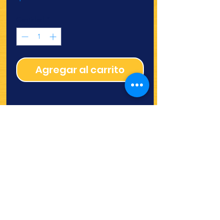
Cantidad
*
Agregar al carrito
¿Quieres ver lo nuevo y
recetas?
¡SÍGUENOS!