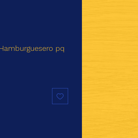
Hamburguesero pq
io