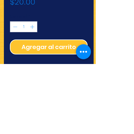
Precio
$20.00
Cantidad
*
Agregar al carrito
¿Quieres ver lo nuevo y
recetas?
¡SÍGUENOS!