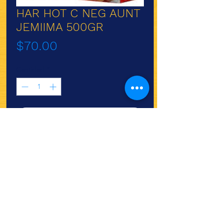
HAR HOT C NEG AUNT
JEMIIMA 500GR
Precio
$70.00
Cantidad
*
Agregar al carrito
Harina para hot-cakes Aunt
Jemima 500gr.
¿Quieres ver lo nuevo y