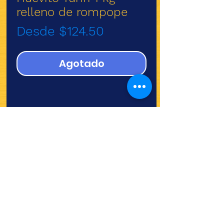
relleno de rompope
Precio
Desde
$124.50
de
oferta
Agotado
¿Quieres ver lo nuevo y
recetas?
¡SÍGUENOS!