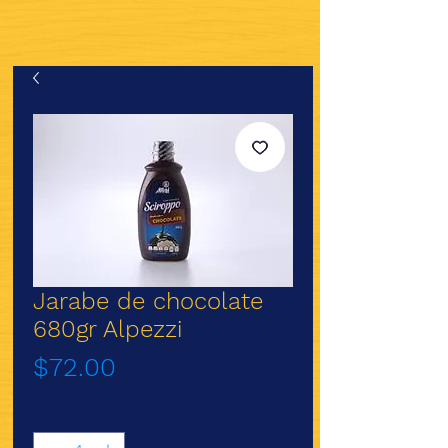
Jarabe de chocolate
680gr Alpezzi
Precio
$72.00
Cantidad
*