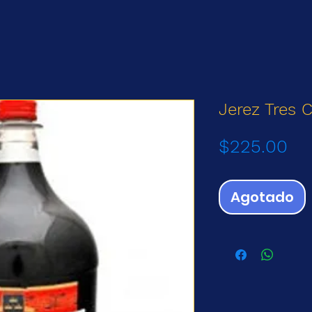
Jerez Tres 
Pr
$225.00
Agotado