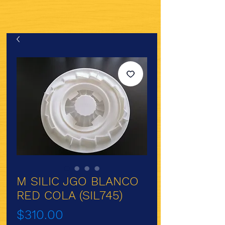
M SILIC JGO BLANCO
RED COLA (SIL745)
Precio
$310.00