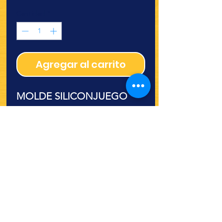
Cantidad
*
Agregar al carrito
MOLDE SILICONJUEGO
BLANCO REDONDO COLA
(SIL745) 2pz
¿Quieres ver lo nuevo y
recetas?
¡SÍGUENOS!