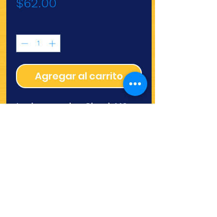
Precio
$62.00
Cantidad
*
Agregar al carrito
Leche en polvo Clavel 460gr.
¿Quieres ver lo nuevo y
recetas?
¡SÍGUENOS!