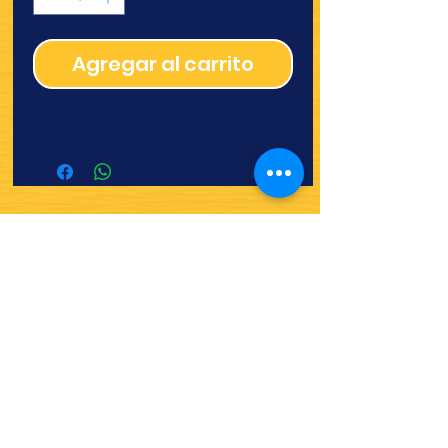
Agregar al carrito
¿Quieres ver lo nuevo y
recetas?
¡SÍGUENOS!