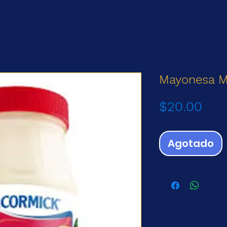
Mayonesa M
Prec
$20.00
Agotado