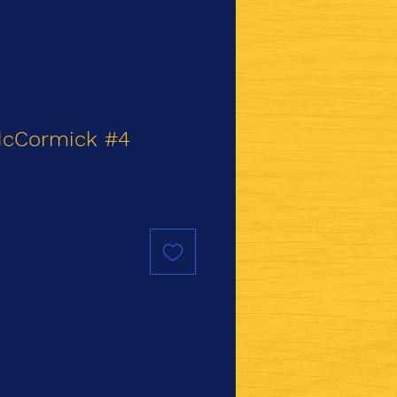
cCormick #4
io