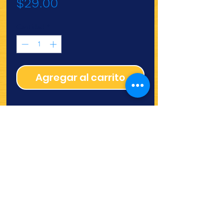
Precio
$29.00
Cantidad
*
Agregar al carrito
¿Quieres ver lo nuevo y
recetas?
¡SÍGUENOS!