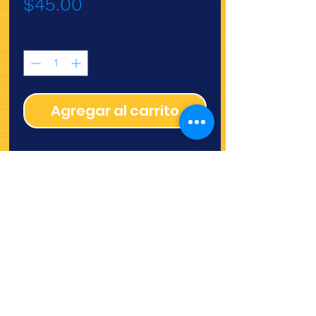
Precio
$45.00
Cantidad
*
Agregar al carrito
¿Quieres ver lo nuevo y
recetas?
¡SÍGUENOS!