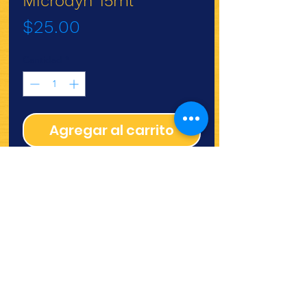
Microdyn 15ml
Precio
$25.00
Cantidad
*
Agregar al carrito
Microdyn 15ml
¿Quieres ver lo nuevo y
recetas?
¡SÍGUENOS!