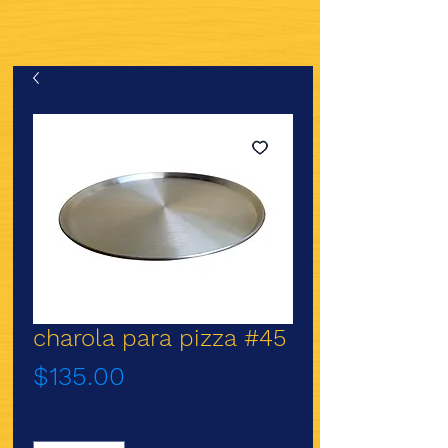
charola para pizza #45
Precio
$135.00
Cantidad
*