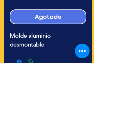
Agotado
Molde aluminio
desmontable
¿Quieres ver lo nuevo y
recetas?
¡SÍGUENOS!