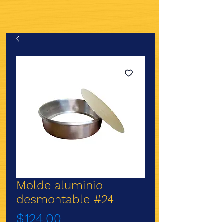
Molde aluminio
desmontable #24
Precio
$124.00