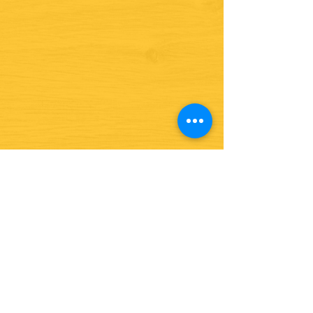
¿Quieres ver lo nuevo y
recetas?
¡SÍGUENOS!