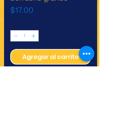
Precio
$17.00
Cantidad
*
Agregar al carrito
Molde de aluminio borracho
grande
¿Quieres ver lo nuevo y
recetas?
¡SÍGUENOS!