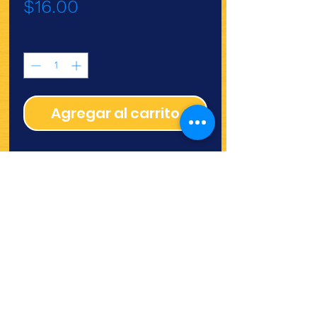
Precio
$16.00
Cantidad
*
Agregar al carrito
Molde de aluminio
napolitano grande
¿Quieres ver lo nuevo y
recetas?
¡SÍGUENOS!