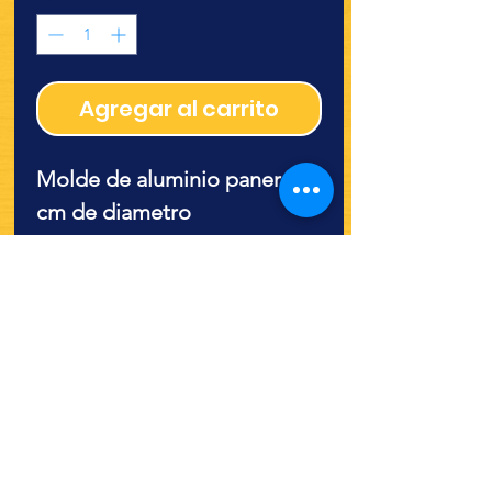
Agregar al carrito
Molde de aluminio panera 26
cm de diametro
¿Quieres ver lo nuevo y
recetas?
¡SÍGUENOS!