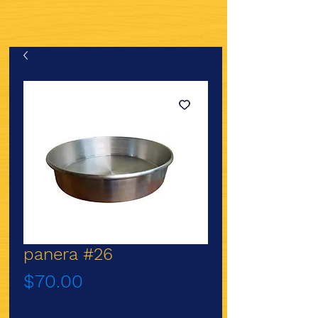
panera #26
Precio
$70.00
Cantidad
*