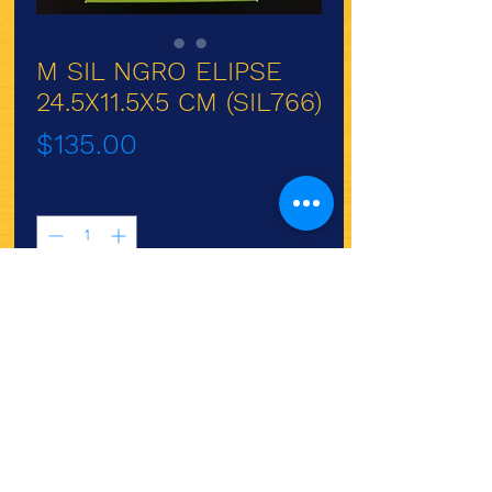
M SIL NGRO ELIPSE
24.5X11.5X5 CM (SIL766)
Precio
$135.00
Cantidad
*
Agregar al carrito
¿Quieres ver lo nuevo y