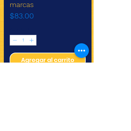
marcas
Precio
$83.00
Cantidad
*
Agregar al carrito
Molde Silicona Magic Crafts
¿Quieres ver lo nuevo y
recetas?
¡SÍGUENOS!