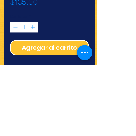
Precio
$135.00
Cantidad
*
Agregar al carrito
M SILIC FLOR ROSA 23CM
(1099)
¿Quieres ver lo nuevo y
recetas?
¡SÍGUENOS!