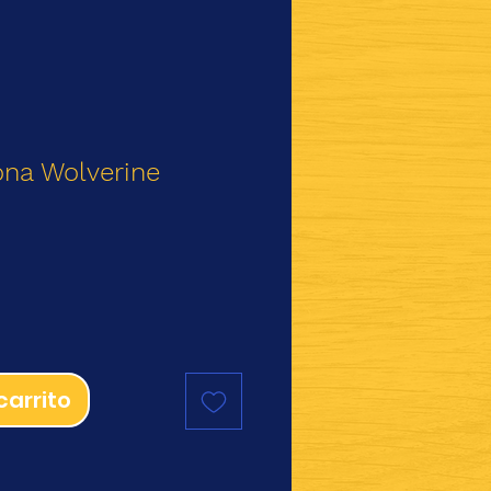
ona Wolverine
io
carrito