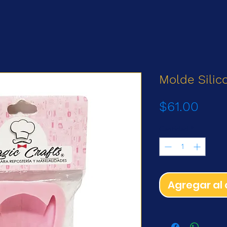
Molde Silic
Prec
$61.00
Cantidad
*
Agregar al 