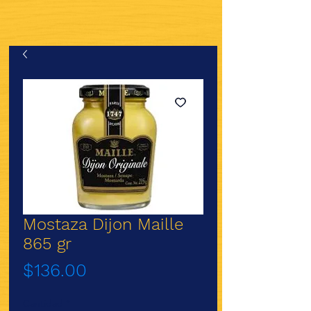
Mostaza Dijon Maille
865 gr
Precio
$136.00
Cantidad
*