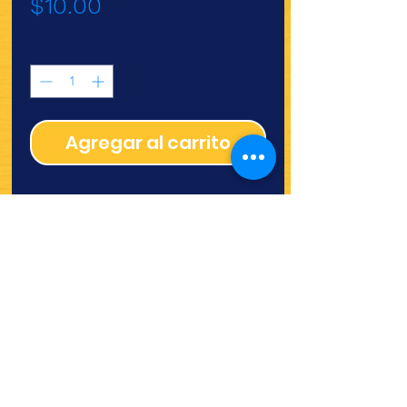
Precio
$10.00
Cantidad
*
Agregar al carrito
¿Quieres ver lo nuevo y
recetas?
¡SÍGUENOS!