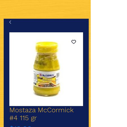
Mostaza McCormick
#4 115 gr