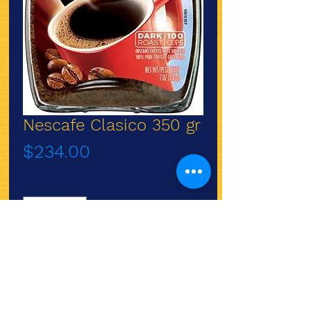
Nescafe Clasico 350 gr
Precio
$234.00
Cantidad
*
Agregar al carrito
Nescafé Clásico Nestlé