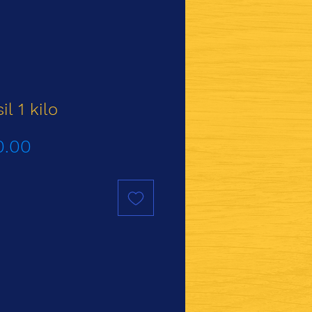
l 1 kilo
Precio
0.00
de
oferta