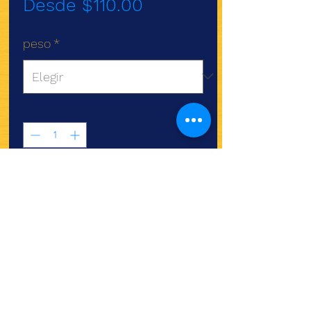
Precio
Desde
$110.00
de
peso
*
oferta
Cantidad
*
Agregar al carrito
¿Quieres ver lo nuevo y
recetas?
¡SÍGUENOS!