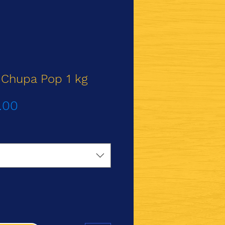
i Chupa Pop 1 kg
Precio
.00
de
oferta