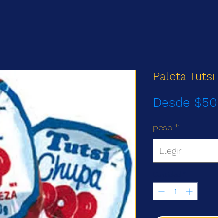
Paleta Tuts
Desde
$50
peso
*
Elegir
Cantidad
*