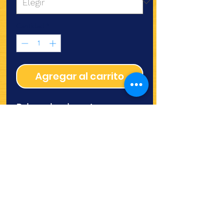
Cantidad
*
Agregar al carrito
Palo redondo varios
tamaños
¿Quieres ver lo nuevo y
recetas?
¡SÍGUENOS!