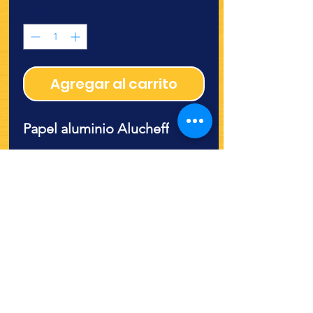
Cantidad
*
Agregar al carrito
Papel aluminio Alucheff
¿Quieres ver lo nuevo y
recetas?
¡SÍGUENOS!