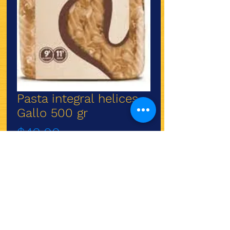
Pasta integral helices
Gallo 500 gr
Precio
$42.00
Agotado