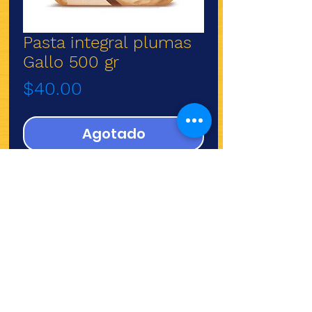
Pasta integral plumas
Gallo 500 gr
Precio
$40.00
Agotado
¿Quieres ver lo nuevo y
recetas?
¡SÍGUENOS!