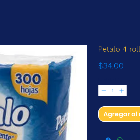
Petalo 4 ro
Prec
$34.00
Cantidad
*
Agregar al 