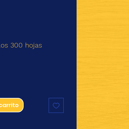
llos 300 hojas
io
carrito