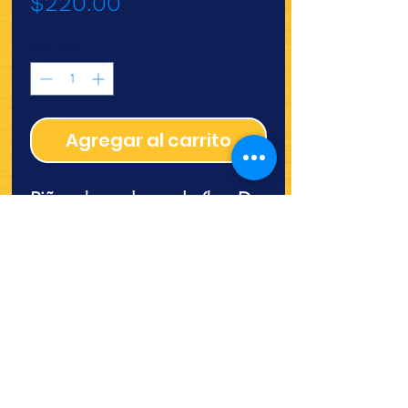
Precio
$220.00
Cantidad
*
Agregar al carrito
Piña rebanada en almíbar De
la Torre
¿Quieres ver lo nuevo y
recetas?
¡SÍGUENOS!