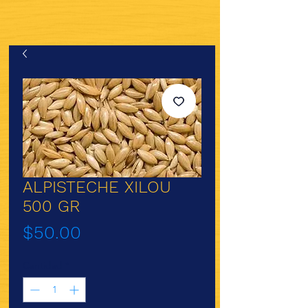
ALPISTECHE XILOU
500 GR
Precio
$50.00
Cantidad
*