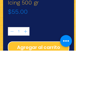
Icing 500 gr
Precio
$55.00
Cantidad
*
Agregar al carrito
Polvo para preparar betún
Royal Icing 500gr Deiman
¿Quieres ver lo nuevo y
recetas?
¡SÍGUENOS!