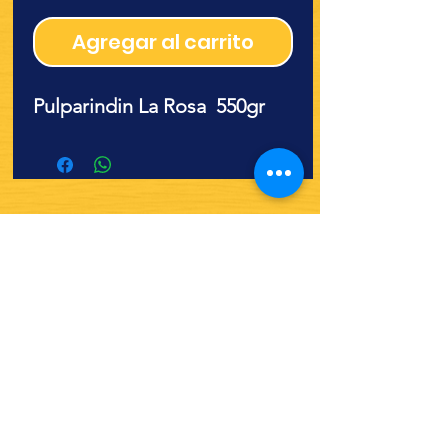
Agregar al carrito
Pulparindin La Rosa 550gr
¿Quieres ver lo nuevo y
recetas?
¡SÍGUENOS!