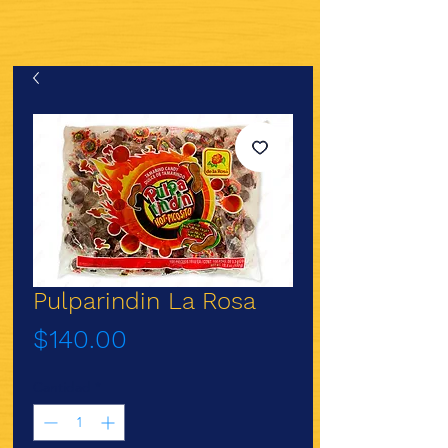
Pulparindin La Rosa
Precio
$140.00
Cantidad
*