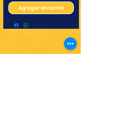
Agregar al carrito
¿Quieres ver lo nuevo y
recetas?
¡SÍGUENOS!