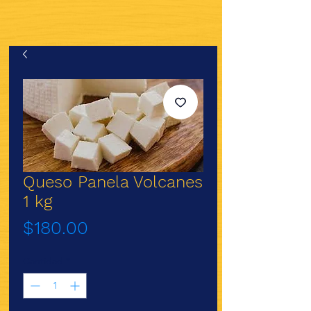
Queso Panela Volcanes
1 kg
Precio
$180.00
Cantidad
*