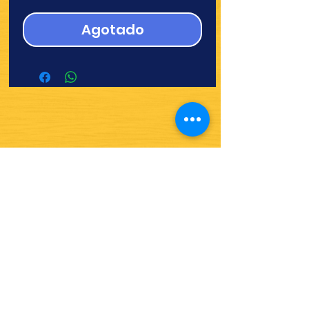
Agotado
¿Quieres ver lo nuevo y
recetas?
¡SÍGUENOS!