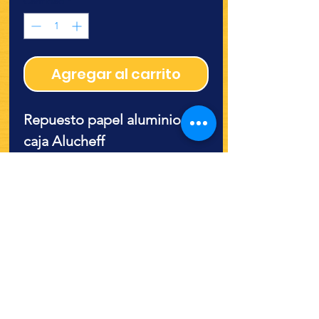
Cantidad
*
Agregar al carrito
Repuesto papel aluminio sin
caja Alucheff
¿Quieres ver lo nuevo y
recetas?
¡SÍGUENOS!