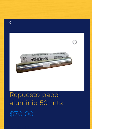
Repuesto papel
aluminio 50 mts
Precio
$70.00
Cantidad
*