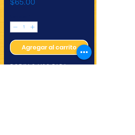
Precio
$65.00
Cantidad
*
Agregar al carrito
RODILLO LISO PARA
FONDANT CHERRY
¿Quieres ver lo nuevo y
recetas?
¡SÍGUENOS!