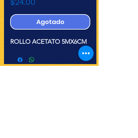
Precio
$24.00
Agotado
ROLLO ACETATO 5MX6CM
¿Quieres ver lo nuevo y
recetas?
¡SÍGUENOS!