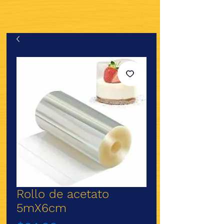
Rollo de acetato
5mX6cm