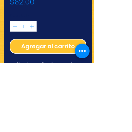
Precio
$62.00
Cantidad
*
Agregar al carrito
Rollo de toalla de papel
180m Valiu
¿Quieres ver lo nuevo y
recetas?
¡SÍGUENOS!