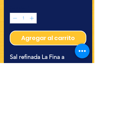
Cantidad
*
Agregar al carrito
Sal refinada La Fina a
granel.
¿Quieres ver lo nuevo y
recetas?
¡SÍGUENOS!